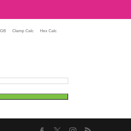
RGB
Clamp Calc
Hex Calc