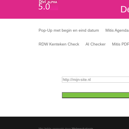
De
Pop-Up met begin en eind datum
Mitis Agenda
RDW Kenteken Check
AI Checker
Mitis PD
Met liefde gemaakt door
Webwerkplaats