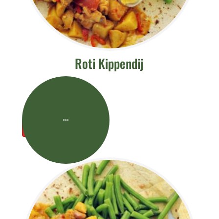
Roti Kippendij
Roti
€
10,00
-
+
Kippendij
aantal