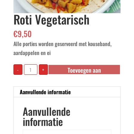
Roti Vegetarisch
€
9,50
Alle porties worden geserveerd met kouseband,
aardappelen en ei
Roti
Toevoegen aan
-
+
Vegetarisch
aantal
winkelwagen
Aanvullende informatie
Aanvullende
informatie