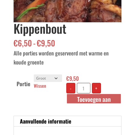
Kippenbout
Prijsklasse:
€
6,50
-
€
9,50
€6,50
Alle porties worden geserveerd met warme en
tot
koude groente
€9,50
€
9,50
Portie
Kippenbout
Wissen
-
+
aantal
Toevoegen aan
winkelwagen
Aanvullende informatie