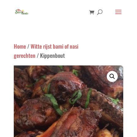
Home
/
Witte rijst bami of nasi
gerechten
/ Kippenbout