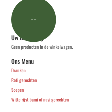
Prijsklasse: €6,50 tot €9,50
€
6,50
-
€
9,50
Uw Bestelling
Geen producten in de winkelwagen.
Ons Menu
Dranken
Roti gerechten
Soepen
Witte rijst bami of nasi gerechten